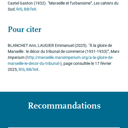
Castel Gaston
(1932)
.
“Marseille et l’urbanisme”
,
Les cahiers du
Sud
,
RIS
,
BibTeX
.
Pour citer
BLANCHET
Ann,
LAUGIER
Emmanuel
(2025)
.
“À la gloire de
Marseille : le décor du tribunal de commerce (1931-1933)”
,
Mars
Imperium
(
http://marseille.marsimperium.org/a-la-gloire-de-
marseille-le-decor-du-tribunal-
)
,
page consultée le 17 février
2025
,
RIS
,
BibTeX
.
Recommandations