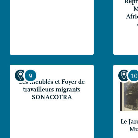
Repré
M
Afri
Les meublés et Foyer de
travailleurs migrants
SONACOTRA
Le Jar
Mu