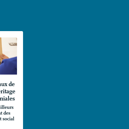
aux de
éritage
oniales
illeurs
t des
 social