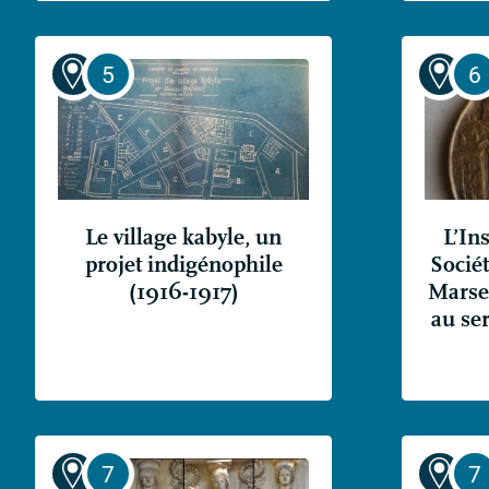
Le village kabyle, un
L’Ins
projet indigénophile
Socié
(1916-1917)
Marsei
au ser