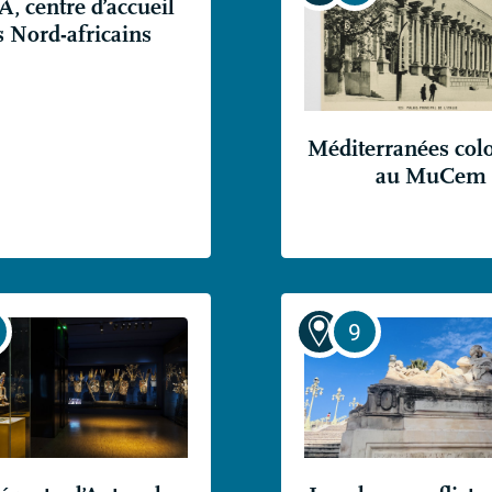
A
, centre d’accueil
s Nord-africains
Méditerranées colo
au MuCem