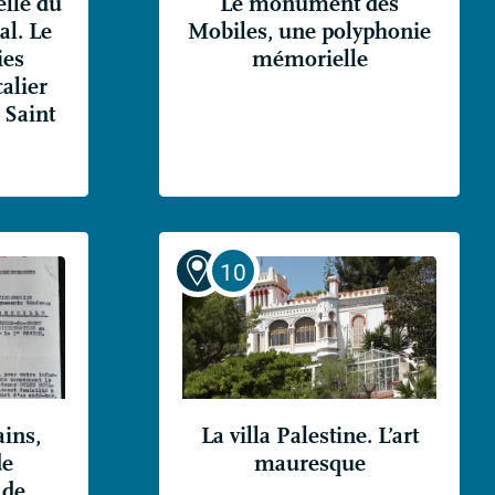
elle du
Le monument des
al. Le
Mobiles, une polyphonie
ies
mémorielle
calier
Saint
ains,
La villa Palestine. L’art
de
mauresque
 de