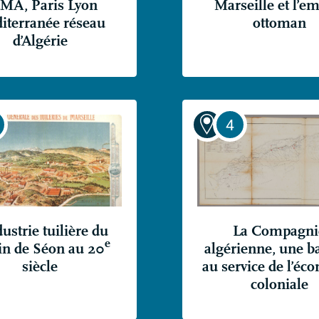
LMA
, Paris Lyon
Marseille et l’e
iterranée réseau
ottoman
d’Algérie
dustrie tuilière du
La Compagni
e
in de Séon au 20
algérienne, une 
siècle
au service de l’éc
coloniale