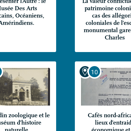
senter l’Autre : le
La valeur conflictu
usée Des Arts
patrimoine coloni
cains, Océaniens,
cas des allégor
Amérindiens.
coloniales de l’es
monumental gare 
Charles
din zoologique et le
Cafés nord-afric
séum d’histoire
lieux d’entrai
naturelle
économique et