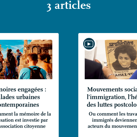
3 articles
oires engagées :
Mouvements soci
lades urbaines
l’immigration, l’h
ontemporaines
des luttes postcol
ment la mémoire de la
Ou comment les trava
sation est investie par
immigrés deviennen
association citoyenne
acteurs du mouvement