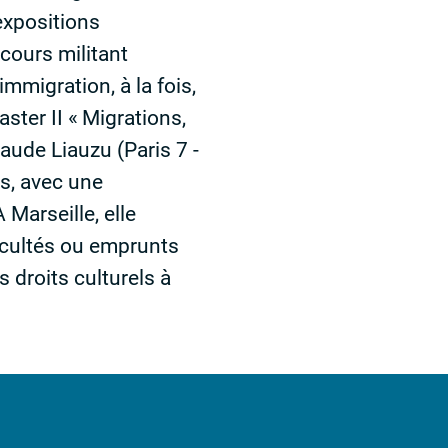
expositions
rcours militant
mmigration, à la fois,
Master
II
«
Migrations,
Claude Liauzu (Paris 7 -
es, avec une
 Marseille, elle
occultés ou emprunts
 droits culturels à