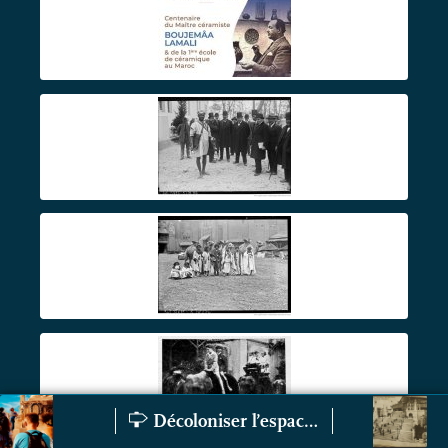
Décoloniser l’espace public et le patrimoine
Mémoires engagées : balades urbaines contemporaines
La statuaire imp