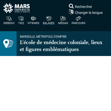
Rechercher
Changer la langue
WEBDOC
1922
VITRINES
BALADES
MÉDIAS
PARCOURS
MARSEILLE, MÉTROPOLE D’EMPIRE
L’école de médecine coloniale, lieux
et figures emblématiques