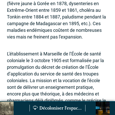
(fièvre jaune à Gorée en 1878, dysenteries en
Extrême-Orient entre 1859 et 1861, choléra au
Tonkin entre 1884 et 1887, paludisme pendant la
campagne de Madagascar en 1895, etc.). Ces
maladies endémiques coûtent de nombreuses
vies mais ne freinent pas l’expansion.
L’établissement à Marseille de l’École de santé
coloniale le 3 octobre 1905 est formalisée par la
promulgation du décret de création de l’École
d’application du service de santé des troupes
coloniales. La mission et la vocation de l’école
sont de délivrer un enseignement pratique,
encore plus que théorique, à des médecins et
pharmaciens déjà diplômés, comme le précise le
décret du 3 octobre 1905. Il s’agit de "donner aux
Décoloniser l’espace public et le patrimoine
Le monument des Mobiles, une polyphonie mémorielle
Représenter l’A
médecins et pharmaciens aides-major de