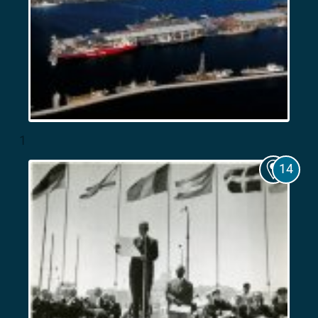
Marseille,
1
port
colonial