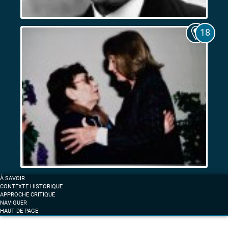
Les
Expositions
coloniales
de
1906
et
de
1922.
Entre
fascination
et
résistance
Femmes
À SAVOIR
et
CONTEXTE HISTORIQUE
anticolonialisme
APPROCHE CRITIQUE
NAVIGUER
à
HAUT DE PAGE
Marseille