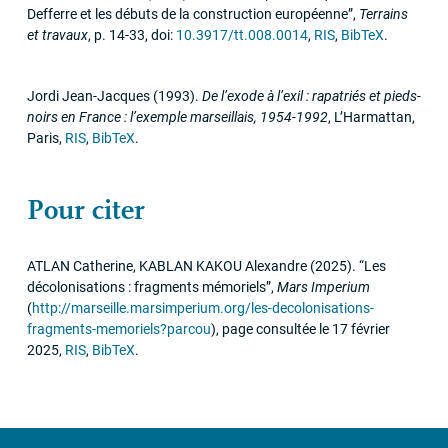
Defferre et les débuts de la construction européenne”
,
Terrains
et travaux
,
p. 14-33
,
doi:
10.3917/tt.008.0014
,
RIS
,
BibTeX
.
Jordi Jean-Jacques
(1993)
.
De l’exode à l’exil : rapatriés et pieds-
noirs en France : l’exemple marseillais, 1954-1992
,
L’Harmattan
,
Paris
,
RIS
,
BibTeX
.
Pour citer
ATLAN
Catherine,
KABLAN
KAKOU
Alexandre
(2025)
.
“Les
décolonisations : fragments mémoriels”
,
Mars Imperium
(
http://marseille.marsimperium.org/les-decolonisations-
fragments-memoriels?parcou
)
,
page consultée le 17 février
2025
,
RIS
,
BibTeX
.