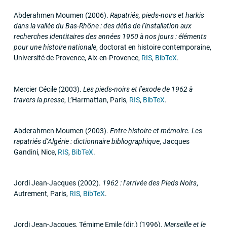
Abderahmen Moumen
(2006)
.
Rapatriés, pieds-noirs et harkis
dans la vallée du Bas-Rhône : des défis de l’installation aux
recherches identitaires des années 1950 à nos jours : éléments
pour une histoire nationale
,
doctorat en histoire contemporaine
,
Université de Provence
,
Aix-en-Provence
,
RIS
,
BibTeX
.
Mercier Cécile
(2003)
.
Les pieds-noirs et l’exode de 1962 à
travers la presse
,
L’Harmattan
,
Paris
,
RIS
,
BibTeX
.
Abderahmen Moumen
(2003)
.
Entre histoire et mémoire. Les
rapatriés d’Algérie : dictionnaire bibliographique
,
Jacques
Gandini
,
Nice
,
RIS
,
BibTeX
.
Jordi Jean-Jacques
(2002)
.
1962 : l’arrivée des Pieds Noirs
,
Autrement
,
Paris
,
RIS
,
BibTeX
.
Jordi Jean-Jacques, Témime Emile (dir.)
(1996)
.
Marseille et le