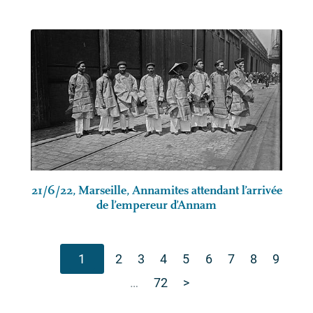
21/6/22, Marseille, Annamites attendant l’arrivée
de l’empereur d’Annam
1
2
3
4
5
6
7
8
9
…
72
>