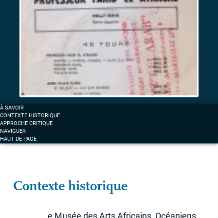
et
musiques
d’exil
sous
surveillance
Label «
La
À SAVOIR
voix
CONTEXTE HISTORIQUE
des
APPROCHE CRITIQUE
NAVIGUER
arabes
» :
HAUT DE PAGE
la
musique
comme
fait
Contexte historique
mémoriel
e Musée des Arts Africains, Océaniens,