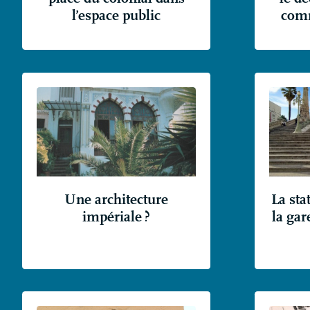
l’espace public
comm
Une architecture
La sta
impériale
?
la gar