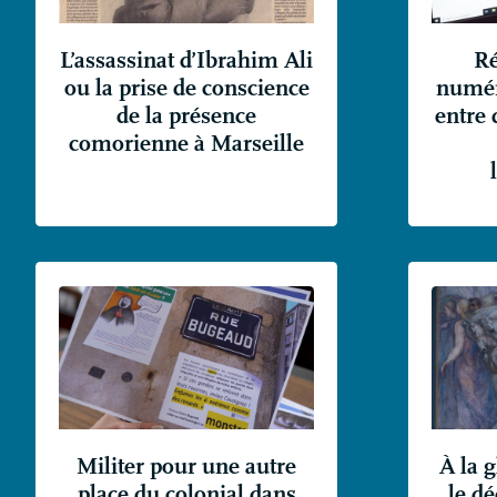
L’assassinat d’Ibrahim Ali
Ré
ou la prise de conscience
numér
de la présence
entre 
comorienne à Marseille
Militer pour une autre
À la g
place du colonial dans
le dé