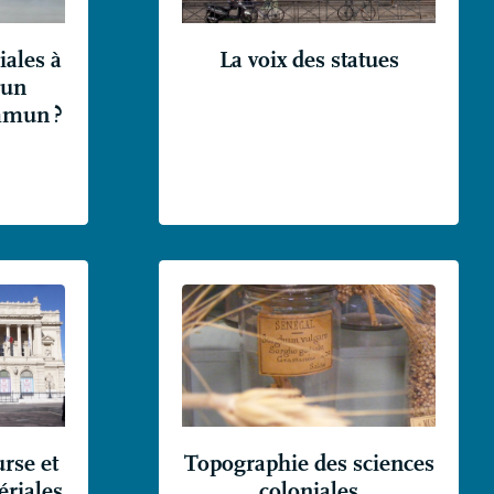
ales à
La voix des statues
 un
ommun
?
urse et
Topographie des sciences
ériales
coloniales