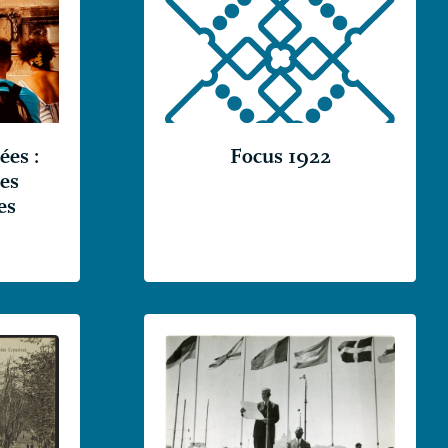
es :
Focus 1922
nes
es