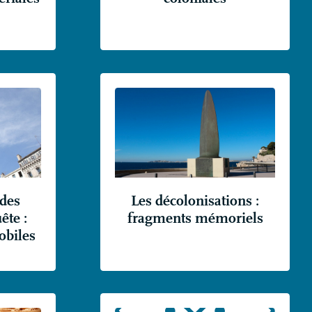
des
Les décolonisations :
ête :
fragments mémoriels
biles