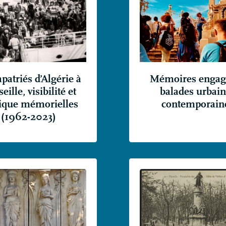
apatriés d’Algérie à
Mémoires engagé
eille, visibilité et
balades urbai
tique mémorielles
contemporain
(1962-2023)