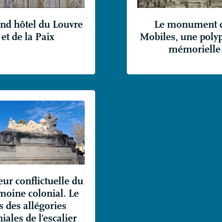
and hôtel du Louvre
Le monument 
et de la Paix
Mobiles, une poly
mémorielle
eur conflictuelle du
moine colonial. Le
s des allégories
iales de l’escalier