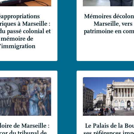
appropriations
Mémoires décoloni
iques à Marseille :
Marseille, vers
du passé colonial et
patrimoine en c
mémoire de
l’immigration
loire de Marseille :
Le Palais de la Bo
cor du tribunal de
ses références imp