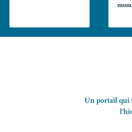
monu
Un portail qui 
l’hi