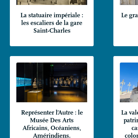
La statuaire impériale :
Le gr
les escaliers de la gare
Saint-Charles
Représenter l’Autre : le
La val
Musée Des Arts
patri
Africains, Océaniens,
ca
Amérindiens.
colon