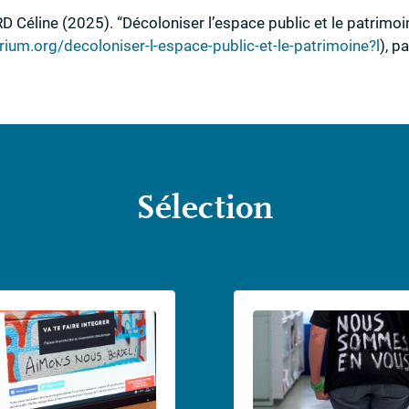
RD
Céline
(2025)
.
“Décoloniser l’espace public et le patrimoi
rium.org/decoloniser-l-espace-public-et-le-patrimoine?l
)
,
pa
Sélection