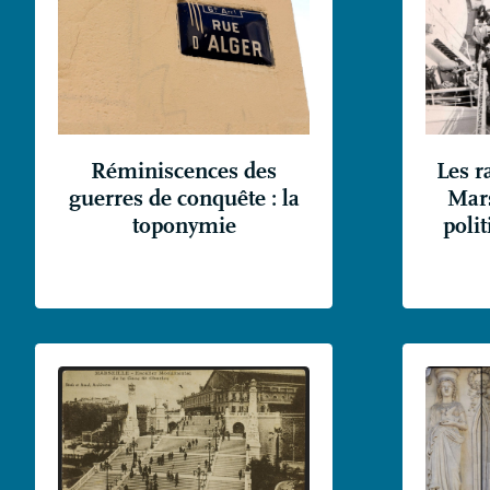
Réminiscences des
Les r
guerres de conquête : la
Mars
toponymie
poli