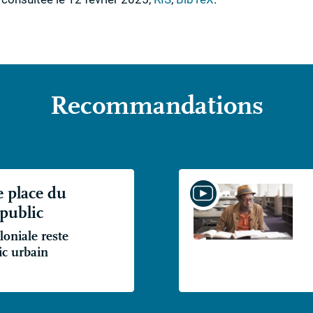
Recommandations
e place du
 public
oniale reste
ic urbain