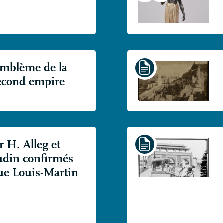
emblème de la
second empire
r H. Alleg et
udin confirmés
que Louis-Martin