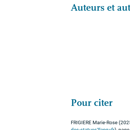
Auteurs et aut
Pour citer
FRIGIERE
Marie-Rose
(202
des-statues?lang=fr
)
,
page 