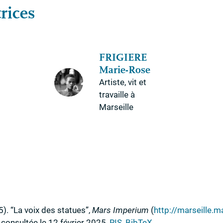
rices
FRIGIERE
Marie-Rose
Artiste, vit et
travaille à
Marseille
5)
.
“La voix des statues”
,
Mars Imperium
(
http://marseille.m
consultée le 12 février 2025
,
RIS
,
BibTeX
.