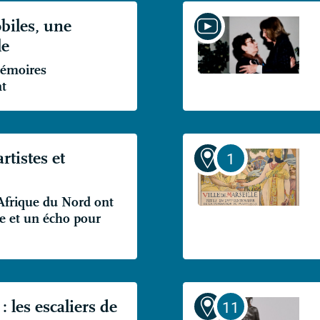
iles, une
le
mémoires
t
rtistes et
Afrique du Nord ont
ge et un écho pour
: les escaliers de