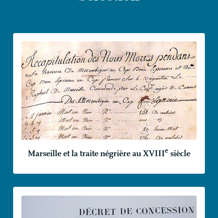
e
Marseille et la traite négrière au
XVIII
siècle