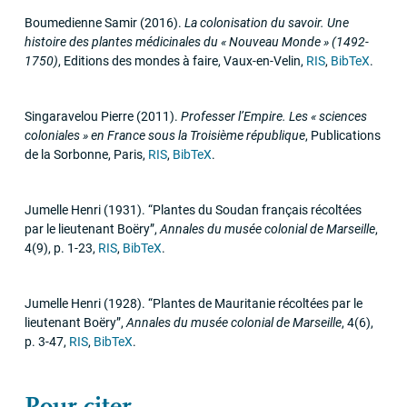
Boumedienne Samir
(2016)
.
La colonisation du savoir. Une
histoire des plantes médicinales du «
Nouveau Monde
» (1492-
1750)
,
Editions des mondes à faire
,
Vaux-en-Velin
,
RIS
,
BibTeX
.
Singaravelou Pierre
(2011)
.
Professer l’Empire. Les «
sciences
coloniales
» en France sous la Troisième république
,
Publications
de la Sorbonne
,
Paris
,
RIS
,
BibTeX
.
Jumelle Henri
(1931)
.
“Plantes du Soudan français récoltées
par le lieutenant Boëry”
,
Annales du musée colonial de Marseille
,
4
(9)
,
p. 1-23
,
RIS
,
BibTeX
.
Jumelle Henri
(1928)
.
“Plantes de Mauritanie récoltées par le
lieutenant Boëry”
,
Annales du musée colonial de Marseille
,
4
(6)
,
p. 3-47
,
RIS
,
BibTeX
.
Pour citer