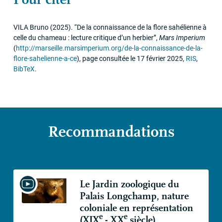
VILA
Bruno
(2025)
.
“De la connaissance de la flore sahélienne à
celle du chameau : lecture critique d’un herbier”
,
Mars Imperium
(
http://marseille.marsimperium.org/de-la-connaissance-de-la-
flore-sahelienne-a-ce
)
,
page consultée le 17 février 2025
,
RIS
,
BibTeX
.
Recommandations
Le Jardin zoologique du
Palais Longchamp, nature
coloniale en représentation
e
e
(
XIX
-
XX
siècle)