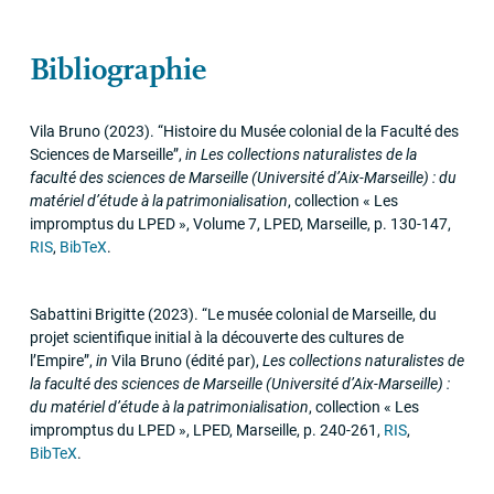
Bibliographie
Vila Bruno
(2023)
.
“Histoire du Musée colonial de la Faculté des
Sciences de Marseille”
,
in
Les collections naturalistes de la
faculté des sciences de Marseille (Université d’Aix-Marseille) : du
matériel d’étude à la patrimonialisation
,
collection « Les
impromptus du
LPED
»
,
Volume 7
,
LPED
,
Marseille
,
p. 130-147
,
RIS
,
BibTeX
.
Sabattini Brigitte
(2023)
.
“Le musée colonial de Marseille, du
projet scientifique initial à la découverte des cultures de
l’Empire”
,
in
Vila Bruno (édité par)
,
Les collections naturalistes de
la faculté des sciences de Marseille (Université d’Aix-Marseille) :
du matériel d’étude à la patrimonialisation
,
collection « Les
impromptus du
LPED
»
,
LPED
,
Marseille
,
p. 240-261
,
RIS
,
BibTeX
.