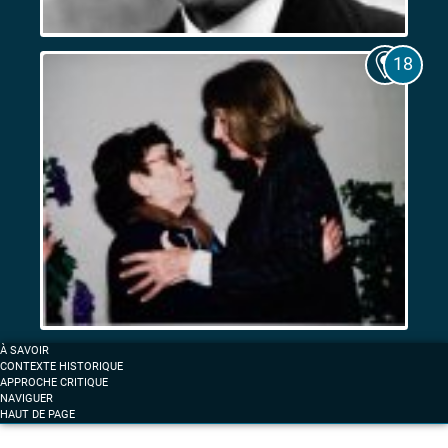
Les
Expositions
coloniales
de
1906
et
de
1922.
Entre
fascination
et
résistance
Femmes
À SAVOIR
et
CONTEXTE HISTORIQUE
anticolonialisme
APPROCHE CRITIQUE
NAVIGUER
à
HAUT DE PAGE
Marseille