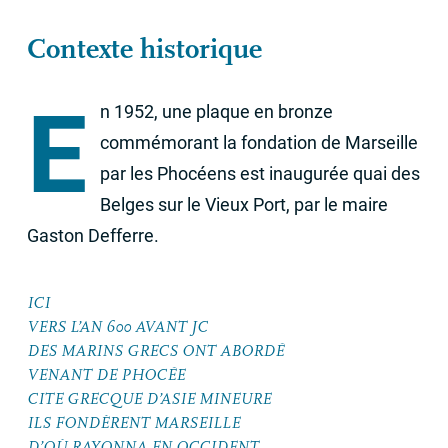
Contexte historique
E
n 1952, une plaque en bronze
commémorant la fondation de Marseille
par les Phocéens est inaugurée quai des
Belges sur le Vieux Port, par le maire
Gaston Defferre.
ICI
VERS
L’
AN
600
AVANT
JC
DES
MARINS
GRECS
ONT
ABORD
É
VENANT
DE
PHOC
ÉE
CITE
GRECQUE
D’
ASIE
MINEURE
ILS
FOND
È
RENT
MARSEILLE
D’OÙ
RAYONNA
EN
OCCIDENT