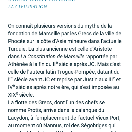
LA
CIVILISATION
On connaît plusieurs versions du mythe de la
fondation de Marseille par les Grecs de la ville de
Phocée sur la côte d’Asie mineure dans l’actuelle
Turquie. La plus ancienne est celle d’Aristote
dans
La Constitution de Marseille
rapportée par
e
Athénée à la fin du
II
siècle après
JC
. Mais c’est
celle de l’auteur latin Trogue-Pompée, datant du
er
e
I
siècle avant
JC
et reprise par Justin aux
III
et
e
IV
siècles après notre ère, qui s’est imposée au
e
XIX
siècle.
La flotte des Grecs, dont l’un des chefs se
nomme Protis, arrive dans la calanque du
Lacydon, à l’emplacement de l’actuel Vieux Port,
au moment où Nannus, roi des Ségobriges qui