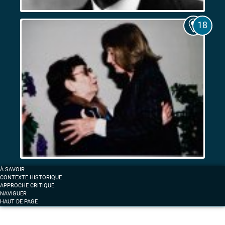
Les
Expositions
coloniales
de
1906
et
de
1922.
Entre
fascination
et
résistance
Femmes
À SAVOIR
et
CONTEXTE HISTORIQUE
anticolonialisme
APPROCHE CRITIQUE
NAVIGUER
à
HAUT DE PAGE
Marseille